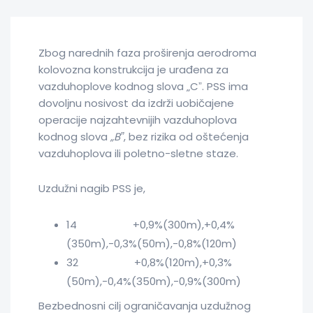
Zbog narednih faza proširenja aerodroma
kolovozna konstrukcija je urađena za
vazduhoplove kodnog slova „Cˮ. PSS ima
dovolјnu nosivost da izdrži uobičajene
operacije najzahtevnijih vazduhoplova
kodnog slova
„
Bˮ
, bez rizika od oštećenja
vazduhoplova ili poletno-sletne staze.
Uzdužni nagib PSS je,
14 +0,9%(300m),+0,4%
(350m),-0,3%(50m),-0,8%(120m)
32 +0,8%(120m),+0,3%
(50m),-0,4%(350m),-0,9%(300m)
Bezbednosni cilј ograničavanja uzdužnog