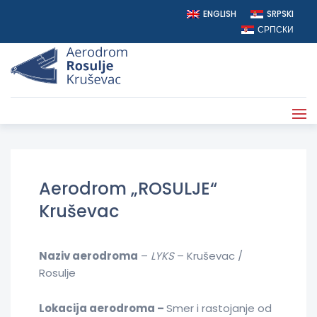
ENGLISH
SRPSKI
СРПСКИ
AERODROM ROSULJE
>
TEHNIČKI PODACI O AERODROMU
Aerodrom „ROSULJE“
Kruševac
Naziv aerodroma
–
LYKS
– Kruševac /
Rosulјe
Lokacija aerodroma
–
Smer i rastojanje od