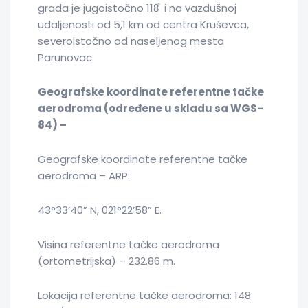
grada je jugoistočno 118̊ i na vazdušnoj
udalјenosti od 5,1 km od centra Kruševca,
severoistočno od naselјenog mesta
Parunovac.
Geografske koordinate referentne tačke
aerodroma (određene u skladu sa WGS-
84)
–
Geografske koordinate referentne tačke
aerodroma – ARP:
43°33’40” N, 021°22’58” E.
Visina referentne tačke aerodroma
(ortometrijska) – 232.86 m.
Lokacija referentne tačke aerodroma: 148