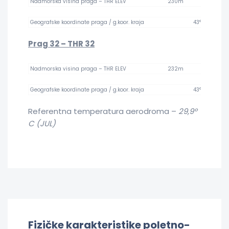
Nadmorska visina praga – THR ELEV 230m 753 
Geografske koordinate praga / g.koor. kraja 43°33’50.93” N, 2
Prag 3
2
– THR 3
2
Nadmorska visina praga – THR ELEV 232m 762 
Geografske koordinate praga / g.koor. kraja 43°33’28.37” N, 2
Referentna temperatura aerodroma –
29,9º
C (JUL)
Fizičke karakteristike poletno-