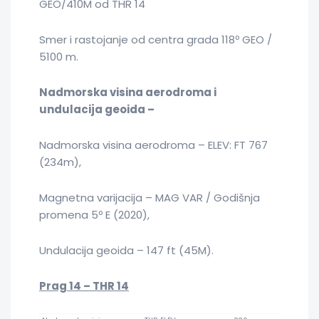
GEO/410M od THR 14
Smer i rastojanje od centra grada 118º GEO /
5100 m.
Nadmorska visina aerodroma i
undulacija geoida
–
Nadmorska visina aerodroma – ELEV: FT 767
(234m),
Magnetna varijacija – MAG VAR / Godišnja
promena 5º E (2020),
Undulacija geoida – 147 ft (45M).
Prag 1
4
– THR 1
4