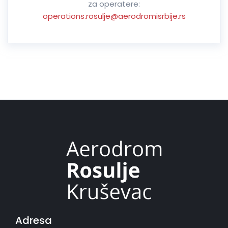
za operatere:
operations.rosulje@aerodromisrbije.rs
Adresa